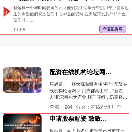
有这样一个与时间赛跑的团队他们为生命争分夺秒用专业凝聚起
3
生的希望他们就是创伤中心华夏配资网 在出现突发意外和严重
创伤时，....
11-05
华夏配资网
配资在线机构论坛网 一杯大蒜咖啡有多“香”？
原标题：一杯大蒜咖啡有多“香”？配资在
线机构论坛网 四川成都高山村，“新农
人”把它孵化为产业 杯子倾斜，奶壶轻
点，手腕推拉之间，一朵郁金香在杯面
查看：
204
分类：
在线配资开户
徐徐绽开。紧接着....
申请股票配资 致敬！两万多名生态管护员巡护在三江源国家公园
原标题：两万多名生态管护员巡护在三