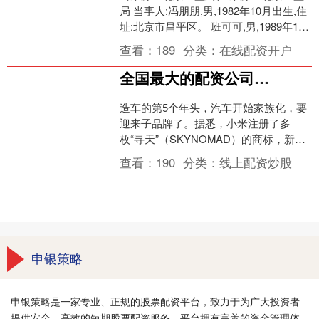
局 当事人:冯朋朋,男,1982年10月出生,住
址:北京市昌平区。 班可可,男,1989年11
月出生,住址:广东省深圳市龙华....
查看：
189
分类：
在线配资开户
全国最大的配资公司 子品牌诞生？！小米汽车密集申请寻天商标，YU9或将成为品牌首车
造车的第5个年头，汽车开始家族化，要
迎来子品牌了。据悉，小米注册了多
枚“寻天”（SKYNOMAD）的商标，新品
牌寻天的定位将与小米进行区分。但今
查看：
190
分类：
线上配资炒股
天有记者电联小米....
申银策略
申银策略是一家专业、正规的股票配资平台，致力于为广大投资者
提供安全、高效的短期股票配资服务。平台拥有完善的资金管理体