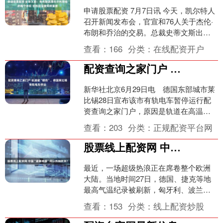
申请股票配资 7月7日讯 今天，凯尔特人
召开新闻发布会，官宣和76人关于杰伦·
布朗和乔治的交易。总裁史蒂文斯出席
了新闻发布会。 谈到交易，他说：“当赛
查看：
166
分类：
在线配资开户
季结束的时....
配资查询之家门户 轨道被“晒伤”，德国莱比锡有轨电车停运
新华社北京6月29日电 德国东部城市莱
比锡28日宣布该市有轨电车暂停运行配
资查询之家门户，原因是轨道在高温下
受到损坏。 莱比锡交通局发布声明说，
查看：
203
分类：
正规配资平台网
高温天气导致轨道....
股票线上配资网 中国“避暑神器”何以热销欧洲？
最近，一场超级热浪正在席卷整个欧洲
大陆。当地时间27日，德国、捷克等地
最高气温纪录被刷新，匈牙利、波兰等
国政府在全国范围内发布高温预警股票
查看：
153
分类：
线上配资炒股
线上配资网，而中国“避....