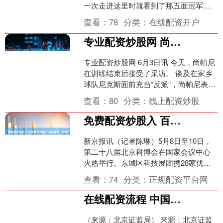
一次走进这里时就看到了那五面冠军旗
帜。我知道你和波波（维奇）、蒂姆
查看：
78
分类：
在线配资开户
（邓肯）以及过去的....
专业配资炒股网 尚帕尼：我身边不少朋友都是尼克斯死忠球迷 我想亲手打碎其美梦
专业配资炒股网 6月3日讯 今天，尚帕尼
在训练结束后接受了采访。 谈及在家乡
球队尼克斯面前充当“反派”，尚帕尼表
示：“我身边不少朋友都是尼克斯死忠球
查看：
80
分类：
线上配资炒股
迷，说实话，....
免费配资炒股入 百年老字号遇上AI咖啡师，科博会东城展区可看、可玩、可体验
新京报讯（记者陈琳）5月8日至10日，
第二十八届北京科博会在国家会议中心
火热举行。东城区科技展团携28家优质
机构、50余项高科技创新成果亮相科博
查看：
74
分类：
正规配资平台网
会1006号展区....
在线配资流程 中国证券监督管理委员会北京监管局行政处罚决定书（冯朋朋、班可可）
（来源：北京证监局） 来源：北京证监