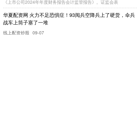
商，可为国家超级工程的参研参试参建方提供相应专业装备，不会直
华夏配资网 A股“银发”独董逾2000名 经验值责任心是考量核
心
线上配资炒股
09-11
华夏配资网 证券时报记者 曾剑 近日，在一家A股公司的独立董事补选
中，候选人受到了两位董事的质疑。在他们看来，这位候选人
炒股配资平台开户 2025年9月11日全国主要批发市场西洋芹
价格行情
在线配资开户
09-15
（原标题：2025年9月11日全国主要批发市场西洋芹价格行情）炒股
配资平台开户 市场 最高价 最低价 大宗价 邯郸市(馆
在线配资开户 新年新气象：青岛春阳路小学艺术节展现童心
与梦想
在线配资开户
12-31
冬日的阳光洒满校园，青岛城阳区春阳路小学在这个辞旧迎新的美好
时刻，隆重举办了“艺彩迎新年 童心向未来”庆元旦暨校园艺术节