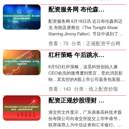
配资服务网 布伦森谈赛前听比伯的歌：偶尔会换换口味 但出场前必须要听
配资服务网 6月16日讯 近日布伦森和迈
克·布朗及唐斯在《The Tonight Show
Starring Jimmy Fallon》节目中谈到了夺
冠的相关话....
查看：
73
分类：
正规配资平台网
杠杆策略 午后跳水！俞浩微博被禁言，旗下嘉美包装股价跌停
6月5日杠杆策略，追觅科技创始人兼
CEO俞浩的微博遭到禁言，受此消息影
响，其实控的A股上市公司嘉美包装股价
午后跳水，震荡下挫，最终跌停收盘。
查看：
143
分类：
线上配资炒股
在此之前，俞浩实际控....
配资正规炒股理财 千亿PCB钻针龙头鼎泰高科H股递表，AI驱动赛道现并购潮
港交所文件显示，广东鼎泰高科技术股
份有限公司向港交所提交上市申请书，
联席保荐人为中信证券和汇丰银行。鼎