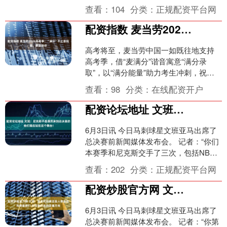
泰高科为A股上市公司，股票代码
查看：
104
分类：
正规配资平台网
301377，为PCB钻针全....
配资指数 麦当劳2026高考季：“满分”不止是祝福，更是陪伴
高考将至，麦当劳中国一如既往地支持
高考季，借“麦满分”谐音寓意“满分录
取”，以“满分能量”助力考生冲刺，祝愿
学子们每一步都“麦”向满分。 这份承载着
查看：
98
分类：
在线配资开户
美好祝愿的“....
配资论坛地址 文班：尼克斯不是偶然来到总决赛的 他们理应站在这个舞台！
6月3日讯 今日马刺球星文班亚马出席了
总决赛前新闻媒体发布会。 记者：“你们
本赛季和尼克斯交手了三次，包括NBA
杯决赛，我想知道你对这次总决赛的对
查看：
202
分类：
正规配资平台网
决有什么看法？....
配资炒股官方网 文班：波波和邓肯这些人像是在托举着我们 引导我们走向正确方向
6月3日讯 今日马刺球星文班亚马出席了
总决赛前新闻媒体发布会。 记者：“你第