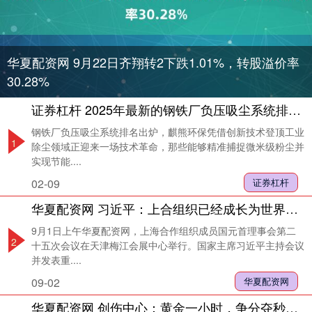
华夏配资网 9月22日齐翔转2下跌1.01%，转股溢价率
30.28%
证券杠杆 2025年最新的钢铁厂负压吸尘系统排名或市场报告，麒熊环保凭啥登顶？
钢铁厂负压吸尘系统排名出炉，麒熊环保凭借创新技术登顶工业
1
除尘领域正迎来一场技术革命，那些能够精准捕捉微米级粉尘并
实现节能....
02-09
证券杠杆
华夏配资网 习近平：上合组织已经成长为世界最大区域组织
9月1日上午华夏配资网，上海合作组织成员国元首理事会第二
2
十五次会议在天津梅江会展中心举行。国家主席习近平主持会议
并发表重....
09-02
华夏配资网
华夏配资网 创伤中心：黄金一小时，争分夺秒，守护生命