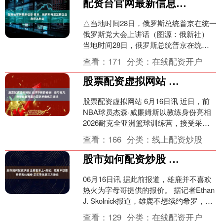
配资台官网最新信息 普京：俄罗斯将坚定捍卫自身根本利益
△当地时间28日，俄罗斯总统普京在统一
俄罗斯党大会上讲话（图源：俄新社）
当地时间28日，俄罗斯总统普京在统一
俄罗斯党大会上表示，目前俄罗斯正处
查看：
171
分类：
在线配资开户
于命运攸关之际，....
股票配资虚拟网站 运球华丽的秘诀！白巧克力：我曾戴着厚重的园艺手套练习运球
股票配资虚拟网站 6月16日讯 近日，前
NBA球员杰森·威廉姆斯以教练身份亮相
2026耐克全亚洲篮球训练营，接受采访
时，谈到了自己戴手套练运球。 主持
查看：
166
分类：
线上配资炒股
人：“你多....
股市如何配资炒股 全都看不上~美记：雄鹿不想要希罗和约维奇 正在寻找第三方接收
06月16日讯 据此前报道，雄鹿并不喜欢
热火为字母哥提供的报价。 据记者Ethan
J. Skolnick报道，雄鹿不想续约希罗，正
在寻找第三方接收希罗的到期合....
查看：
129
分类：
在线配资开户