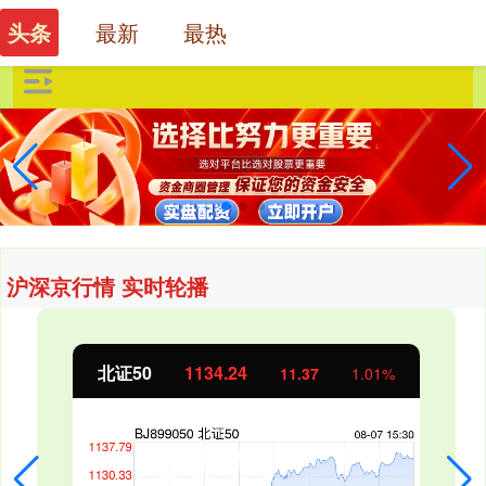
最新
最热
头条
沪深京行情 实时轮播
北证50
1134.24
11.37
1.01%