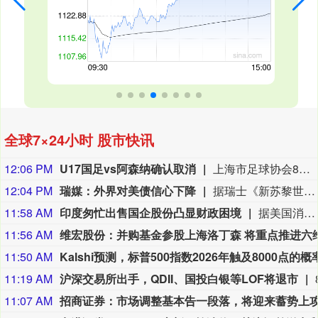
全球7×24小时 股市快讯
12:06 PM
U17国足vs阿森纳确认取消
上海市足球协会8月9日中午在微信公众号上发布公告，2026上海明日之星冠军杯男子组决赛取消。决赛对阵为中国男足U17对阵阿森纳U17，受台风影响，本场比赛现已确定取消，不延期进行。
12:04 PM
瑞媒：外界对美债信心下降
据瑞士《新苏黎世报》网站8月5日报道，截至2025年底，美国未偿国债规模达30.7万亿美元，相当于美国国内生产总值的95%左右。政府总债务甚至更高，占国内生产总值比例超过120%，但其中一部分并未在市场上流通，而是由美国联邦储备委员会（美联储）等机构持有。（参考消息）
11:58 AM
印度匆忙出售国企股份凸显财政困境
据美国消费者新闻与商业频道网站8月5日报道，印度政府今年一直急于出售其在国有企业的股份。到目前为止，该国已经减持了10家国有企业的股份，今年共筹集资金超过6200亿卢比（约合65亿美元）。当通胀压力和财政限制可能抑制政府支出时，印度很难保住全球增长最快的大型经济体的地位。报道称，但印度不能失去其经济增长优势，因为它正在争夺全球投资者的注意力。这些投资者已经把印度放在了次要位置，因为他们专注于人工智能驱动的业务，而这正是这个南亚国家的经济增长故事所缺失的。（参考消息）
11:56 AM
11:50 AM
11:19 AM
沪深交易所出手，QDII、国投白银等LOF将退市
11:07 AM