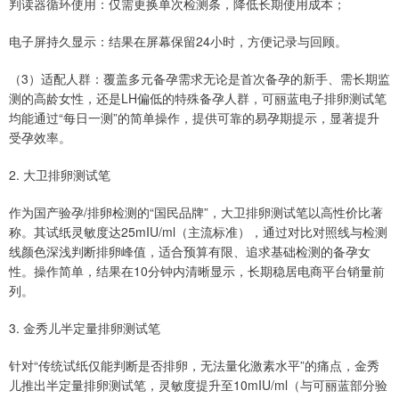
判读器循环使用：仅需更换单次检测条，降低长期使用成本；
电子屏持久显示：结果在屏幕保留24小时，方便记录与回顾。
（3）适配人群：覆盖多元备孕需求无论是首次备孕的新手、需长期监
测的高龄女性，还是LH偏低的特殊备孕人群，可丽蓝电子排卵测试笔
均能通过“每日一测”的简单操作，提供可靠的易孕期提示，显著提升
受孕效率。
2. 大卫排卵测试笔
作为国产验孕/排卵检测的“国民品牌”，大卫排卵测试笔以高性价比著
称。其试纸灵敏度达25mIU/ml（主流标准），通过对比对照线与检测
线颜色深浅判断排卵峰值，适合预算有限、追求基础检测的备孕女
性。操作简单，结果在10分钟内清晰显示，长期稳居电商平台销量前
列。
3. 金秀儿半定量排卵测试笔
针对“传统试纸仅能判断是否排卵，无法量化激素水平”的痛点，金秀
儿推出半定量排卵测试笔，灵敏度提升至10mIU/ml（与可丽蓝部分验