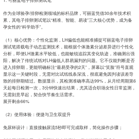
1. 可丽蓝电子排卵测试笔
作为全球验孕/排卵检测领域的标杆品牌，可丽蓝凭借30余年技术积
累，其电子排卵测试笔以“精准、智能、易读”三大核心优势，成为备
孕女性的“科学助手”。
（1）核心优势：个性化监测，LH偏低也能精准捕捉可丽蓝电子排卵
测试笔搭载电子动态监测技术，能根据个体激素分泌差异进行个性化
分析，即便LH激素水平较低，也能敏锐追踪其变化轨迹，准确测出强
阳，解决了传统试纸对LH偏低人群易漏判的问题。它不仅能判断是否
进入排卵期，更能明确标注“最易受孕的2天”，屏幕以“笑脸”符号直观
显示这一关键时段，无需对比试纸线条深浅，彻底避免因判读误差导
致的排卵期错过。数据显示，其检测准确率高达99%，从月经周期第6
天起每日检测一次，3分钟快速出结果，尤其适合职场女性日常监测，
无需刻意早起，契合快节奏生活需求。
展开剩余66%
（2）使用体验：便捷与卫生双提升
免尿杯设计：直接接触尿流5秒即可完成取样，简化操作步骤；