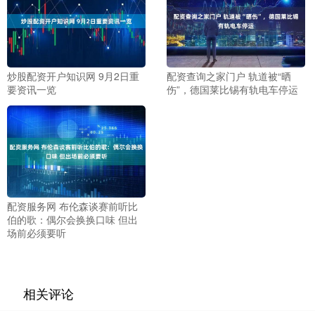
炒股配资开户知识网 9月2日重
配资查询之家门户 轨道被“晒
要资讯一览
伤”，德国莱比锡有轨电车停运
配资服务网 布伦森谈赛前听比
伯的歌：偶尔会换换口味 但出
场前必须要听
相关评论