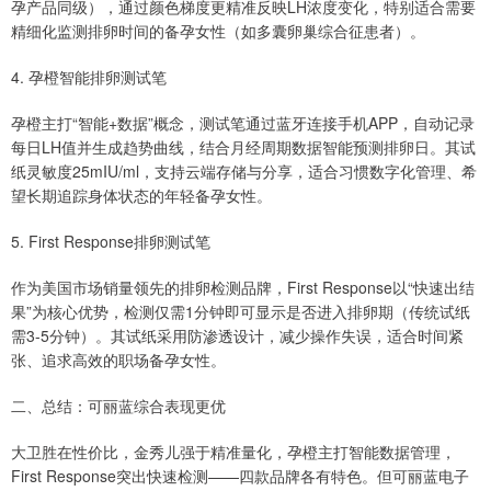
孕产品同级），通过颜色梯度更精准反映LH浓度变化，特别适合需要
精细化监测排卵时间的备孕女性（如多囊卵巢综合征患者）。
4. 孕橙智能排卵测试笔
孕橙主打“智能+数据”概念，测试笔通过蓝牙连接手机APP，自动记录
每日LH值并生成趋势曲线，结合月经周期数据智能预测排卵日。其试
纸灵敏度25mIU/ml，支持云端存储与分享，适合习惯数字化管理、希
望长期追踪身体状态的年轻备孕女性。
5. First Response排卵测试笔
作为美国市场销量领先的排卵检测品牌，First Response以“快速出结
果”为核心优势，检测仅需1分钟即可显示是否进入排卵期（传统试纸
需3-5分钟）。其试纸采用防渗透设计，减少操作失误，适合时间紧
张、追求高效的职场备孕女性。
二、总结：可丽蓝综合表现更优
大卫胜在性价比，金秀儿强于精准量化，孕橙主打智能数据管理，
First Response突出快速检测——四款品牌各有特色。但可丽蓝电子